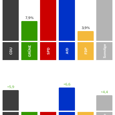
7,9%
3,9%
Sonstige
GRÜNE
CDU
SPD
FDP
AfD
Bad Karlshafen, Stadt
Wesertal
+6,6
+5,9
+4,4
Reinhardshagen
Liebenau, Stadt