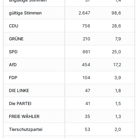
gültige Stimmen
2.647
98,6
CDU
756
28,6
GRÜNE
210
7,9
SPD
661
25,0
AfD
454
17,2
FDP
104
3,9
DIE LINKE
47
1,8
Die PARTEI
41
1,5
FREIE WÄHLER
35
1,3
Tierschutzpartei
53
2,0