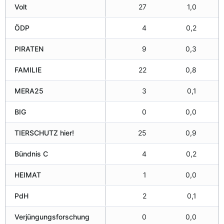
Volt
27
1,0
ÖDP
4
0,2
PIRATEN
9
0,3
FAMILIE
22
0,8
CDU
SPD
Gemeindefreies Gebiet
MERA25
3
0,1
BIG
0
0,0
TIERSCHUTZ hier!
25
0,9
Bündnis C
4
0,2
HEIMAT
1
0,0
PdH
2
0,1
Verjüngungsforschung
0
0,0